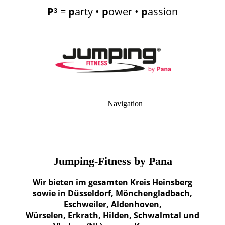
P³
=
p
arty •
p
ower •
p
assion
Navigation
Jumping-Fitness by Pana
Wir bieten im gesamten Kreis Heinsberg
sowie in Düsseldorf, Mönchengladbach,
Eschweiler, Aldenhoven,
Würselen, Erkrath, Hilden, Schwalmtal und