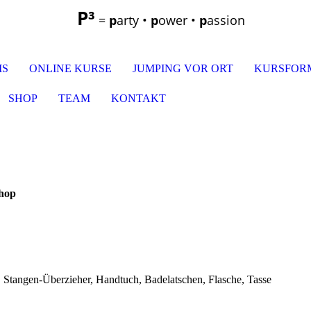
P³
=
p
arty •
p
ower •
p
assion
MS
ONLINE KURSE
JUMPING VOR ORT
KURSFOR
SHOP
TEAM
KONTAKT
hop
, Stangen-Überzieher, Handtuch, Badelatschen, Flasche, Tasse