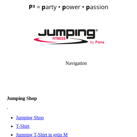
P³
=
p
arty •
p
ower •
p
assion
Navigation
Jumping Shop
.
Jumping Shop
T-Shirt
Jumping T-Shirt in grün M